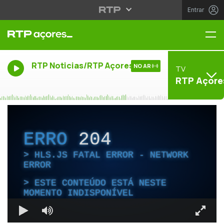
Entrar
Me
RTP Noticias/RTP Açores
NO AR
TV
RTP Açore
ERRO
204
HLS.JS FATAL ERROR - NETWORK
ERROR
ESTE CONTEÚDO ESTÁ NESTE
MOMENTO INDISPONÍVEL