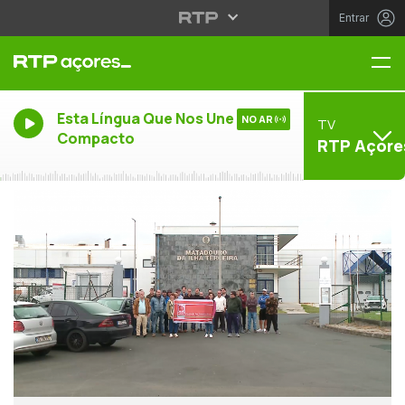
Entrar
Me
Esta Língua Que Nos Une -
NO AR
TV
Compacto
RTP Açore