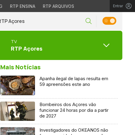
G
RTP ENSINA
RTP ARQUIVOS
Entrar
RTP Açores
TV
RTP Açores
Mais Notícias
Apanha ilegal de lapas resulta em
59 apreensões este ano
Bombeiros dos Açores vão
funcionar 24 horas por dia a partir
de 2027
Investigadores do OKEANOS não