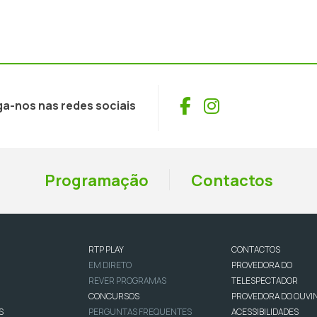
Facebook
Instagram
ga-nos nas redes sociais
Programação
Contactos
RTP PLAY
CONTACTOS
EM DIRETO
PROVEDORA DO
REVER PROGRAMAS
TELESPECTADOR
CONCURSOS
PROVEDORA DO OUVI
S
PERGUNTAS FREQUENTES
ACESSIBILIDADES