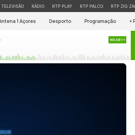
TELEVISÃO
RÁDIO
RTP PLAY
RTP PALCO
RTP ZIG ZA
Antena 1 Açores
Desporto
Programação
+ 
o
NO AR
RROR