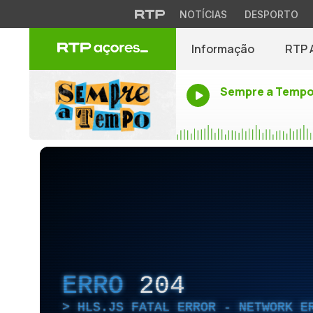
NOTÍCIAS
DESPORTO
Informação
RTP 
Sempre a Temp
ERRO
204
HLS.JS FATAL ERROR - NETWORK E