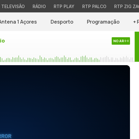
TELEVISÃO
RÁDIO
RTP PLAY
RTP PALCO
RTP ZIG ZA
Antena 1 Açores
Desporto
Programação
+ 
io
NO AR
RROR