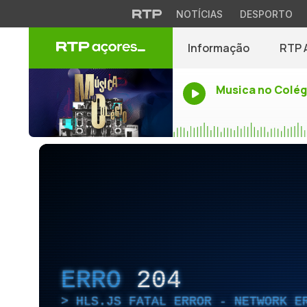
NOTÍCIAS
DESPORTO
Informação
RTP 
Musica no Colég
ERRO
204
HLS.JS FATAL ERROR - NETWORK E