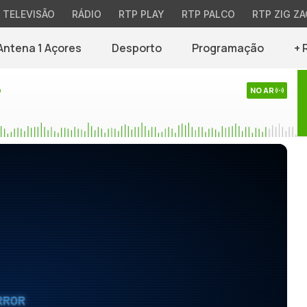
TELEVISÃO
RÁDIO
RTP PLAY
RTP PALCO
RTP ZIG ZA
Antena 1 Açores
Desporto
Programação
+ 
o
NO AR
RROR