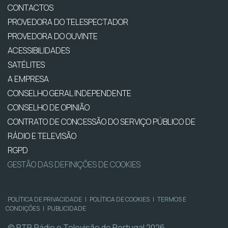
CONTACTOS
PROVEDORA DO TELESPECTADOR
PROVEDORA DO OUVINTE
ACESSIBILIDADES
SATÉLITES
A EMPRESA
CONSELHO GERAL INDEPENDENTE
CONSELHO DE OPINIÃO
CONTRATO DE CONCESSÃO DO SERVIÇO PÚBLICO DE
RÁDIO E TELEVISÃO
RGPD
GESTÃO DAS DEFINIÇÕES DE COOKIES
POLÍTICA DE PRIVACIDADE
|
POLÍTICA DE COOKIES
|
TERMOS E
CONDIÇÕES
|
PUBLICIDADE
© RTP, Rádio e Televisão de Portugal 2026