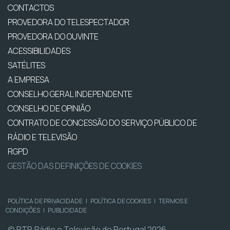
CONTACTOS
PROVEDORA DO TELESPECTADOR
PROVEDORA DO OUVINTE
ACESSIBILIDADES
SATÉLITES
A EMPRESA
CONSELHO GERAL INDEPENDENTE
CONSELHO DE OPINIÃO
CONTRATO DE CONCESSÃO DO SERVIÇO PÚBLICO DE
RÁDIO E TELEVISÃO
RGPD
GESTÃO DAS DEFINIÇÕES DE COOKIES
POLÍTICA DE PRIVACIDADE
|
POLÍTICA DE COOKIES
|
TERMOS E
CONDIÇÕES
|
PUBLICIDADE
© RTP, Rádio e Televisão de Portugal 2026