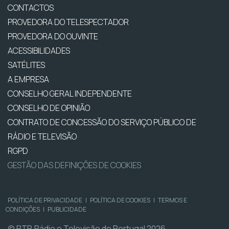
CONTACTOS
PROVEDORA DO TELESPECTADOR
PROVEDORA DO OUVINTE
ACESSIBILIDADES
SATÉLITES
A EMPRESA
CONSELHO GERAL INDEPENDENTE
CONSELHO DE OPINIÃO
CONTRATO DE CONCESSÃO DO SERVIÇO PÚBLICO DE
RÁDIO E TELEVISÃO
RGPD
GESTÃO DAS DEFINIÇÕES DE COOKIES
POLÍTICA DE PRIVACIDADE
|
POLÍTICA DE COOKIES
|
TERMOS E
CONDIÇÕES
|
PUBLICIDADE
© RTP, Rádio e Televisão de Portugal 2026