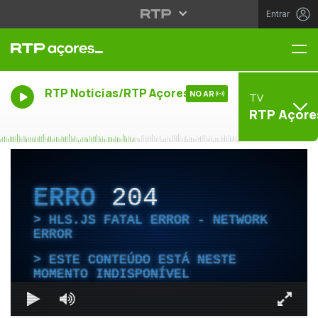
Entrar
Me
RTP Noticias/RTP Açores
NO AR
TV
RTP Açore
ERRO
204
HLS.JS FATAL ERROR - NETWORK
ERROR
ESTE CONTEÚDO ESTÁ NESTE
MOMENTO INDISPONÍVEL