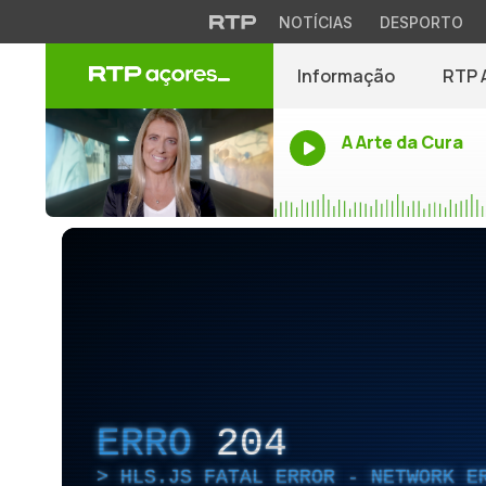
NOTÍCIAS
DESPORTO
Informação
RTP 
A Arte da Cura
ERRO
204
HLS.JS FATAL ERROR - NETWORK E