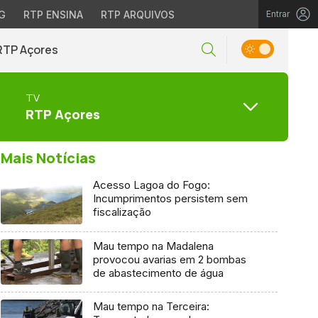
G
RTP ENSINA
RTP ARQUIVOS
Entrar
RTP Açores
TV
RTP Açores
Mais Notícias
Acesso Lagoa do Fogo:
Incumprimentos persistem sem
fiscalização
Mau tempo na Madalena
provocou avarias em 2 bombas
de abastecimento de água
Mau tempo na Terceira: