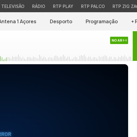
TELEVISÃO
RÁDIO
RTP PLAY
RTP PALCO
RTP ZIG ZA
Antena 1 Açores
Desporto
Programação
+ 
NO AR
RROR