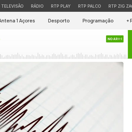
TELEVISÃO
RÁDIO
RTP PLAY
RTP PALCO
RTP ZIG ZA
Antena 1 Açores
Desporto
Programação
+ 
s
NO AR