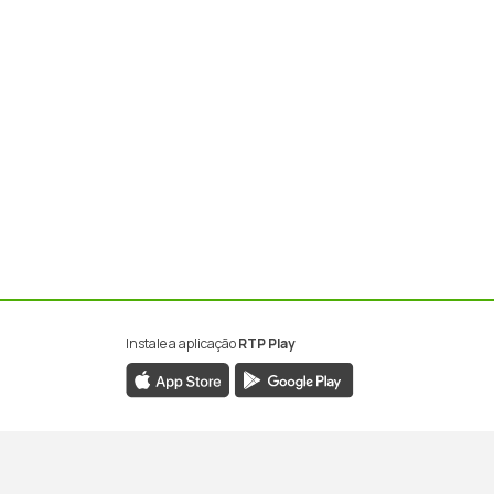
Instale a aplicação
RTP Play