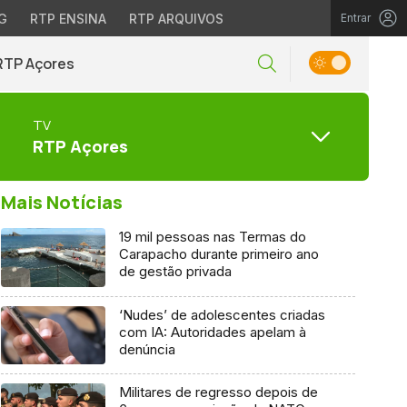
G
RTP ENSINA
RTP ARQUIVOS
Entrar
RTP Açores
TV
RTP Açores
Mais Notícias
19 mil pessoas nas Termas do
Carapacho durante primeiro ano
de gestão privada
‘Nudes’ de adolescentes criadas
com IA: Autoridades apelam à
denúncia
Militares de regresso depois de