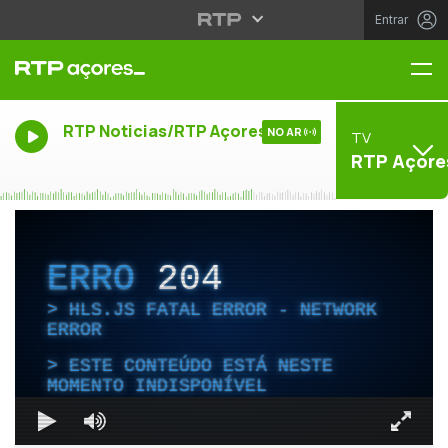
Entrar
Me
RTP Noticias/RTP Açores
NO AR
TV
RTP Açore
ERRO
204
HLS.JS FATAL ERROR - NETWORK
ERROR
ESTE CONTEÚDO ESTÁ NESTE
MOMENTO INDISPONÍVEL