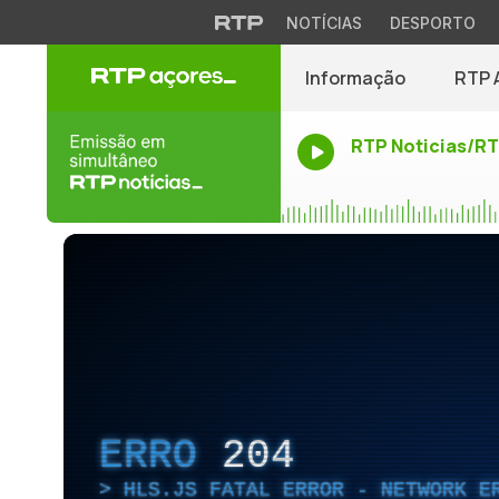
NOTÍCIAS
DESPORTO
Informação
RTP 
RTP Noticias/R
ERRO
204
HLS.JS FATAL ERROR - NETWORK E