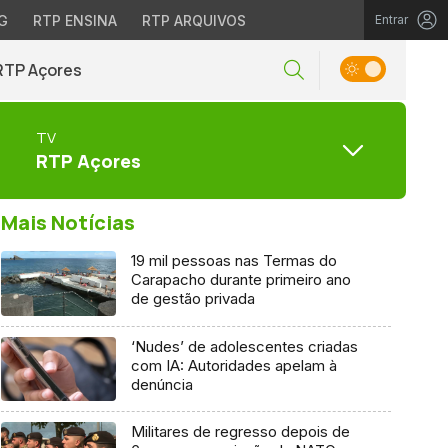
G
RTP ENSINA
RTP ARQUIVOS
Entrar
RTP Açores
TV
RTP Açores
Mais Notícias
19 mil pessoas nas Termas do
Carapacho durante primeiro ano
de gestão privada
‘Nudes’ de adolescentes criadas
com IA: Autoridades apelam à
denúncia
Militares de regresso depois de