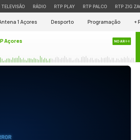
TELEVISÃO
RÁDIO
RTP PLAY
RTP PALCO
RTP ZIG ZA
Antena 1 Açores
Desporto
Programação
+ 
TP Açores
NO AR
RROR