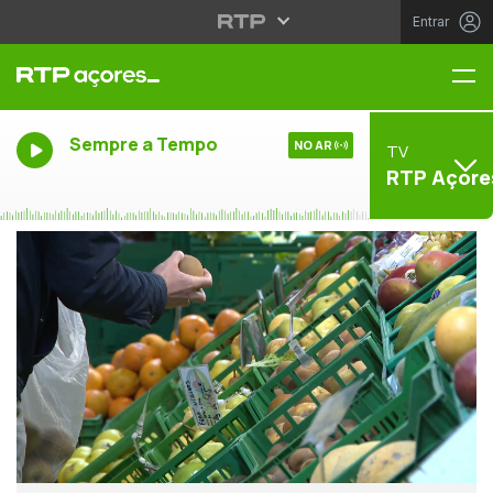
Entrar
Me
Sempre a Tempo
NO AR
TV
RTP Açore