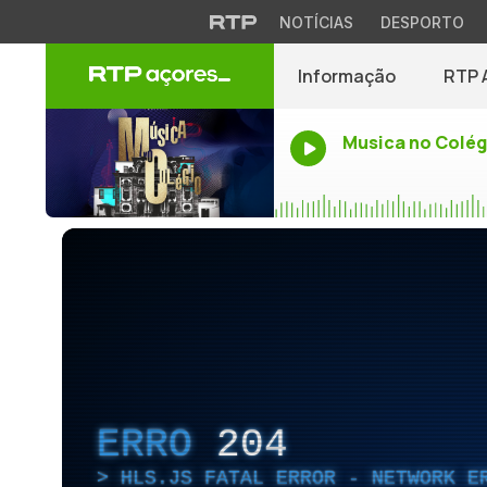
NOTÍCIAS
DESPORTO
Informação
RTP 
Musica no Colég
ERRO
204
HLS.JS FATAL ERROR - NETWORK E