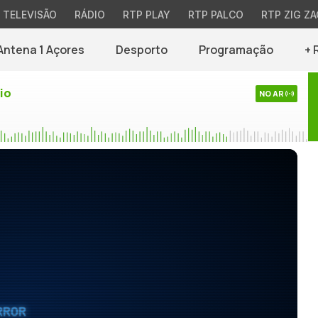
TELEVISÃO
RÁDIO
RTP PLAY
RTP PALCO
RTP ZIG ZA
Antena 1 Açores
Desporto
Programação
+ 
io
NO AR
RROR