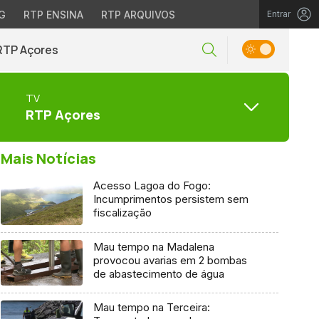
G
RTP ENSINA
RTP ARQUIVOS
Entrar
RTP Açores
TV
RTP Açores
Mais Notícias
Acesso Lagoa do Fogo:
Incumprimentos persistem sem
fiscalização
Mau tempo na Madalena
provocou avarias em 2 bombas
de abastecimento de água
Mau tempo na Terceira: