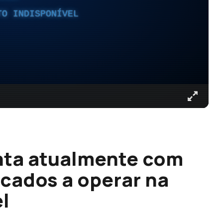
TO INDISPONÍVEL
nta atualmente com
icados a operar na
l