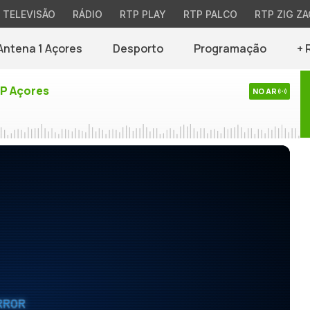
TELEVISÃO
RÁDIO
RTP PLAY
RTP PALCO
RTP ZIG ZA
Antena 1 Açores
Desporto
Programação
+ 
TP Açores
NO AR
RROR