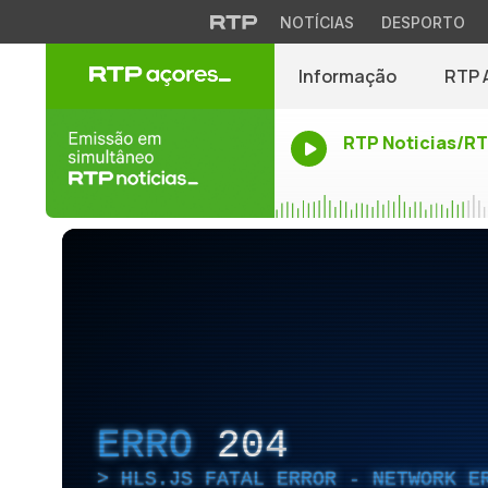
NOTÍCIAS
DESPORTO
Informação
RTP 
RTP Noticias/R
ERRO
204
HLS.JS FATAL ERROR - NETWORK E