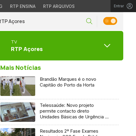
G
RTP ENSINA
RTP ARQUIVOS
Entrar
RTP Açores
TV
RTP Açores
Mais Notícias
Brandão Marques é o novo
Capitão do Porto da Horta
Telessaúde: Novo projeto
permite contacto direto
Unidades Básicas de Urgência e
médico regulador
Resultados 2ª Fase Exames