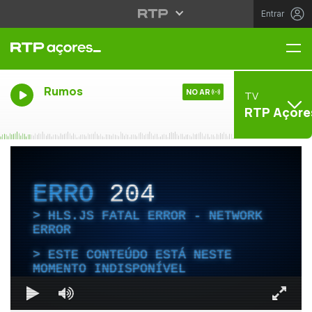
Entrar
Me
Rumos
NO AR
TV
RTP Açore
ERRO
204
HLS.JS FATAL ERROR - NETWORK
ERROR
ESTE CONTEÚDO ESTÁ NESTE
MOMENTO INDISPONÍVEL