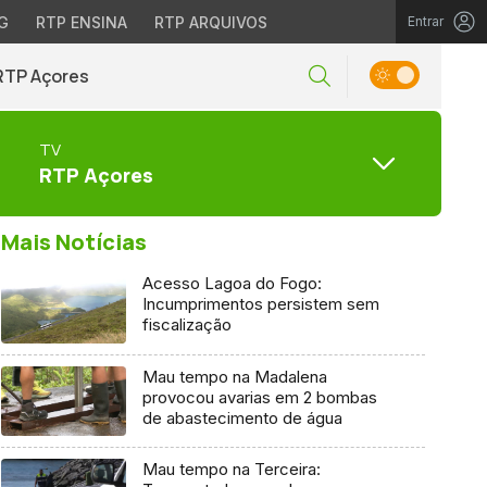
G
RTP ENSINA
RTP ARQUIVOS
Entrar
RTP Açores
TV
RTP Açores
Mais Notícias
Acesso Lagoa do Fogo:
Incumprimentos persistem sem
fiscalização
Mau tempo na Madalena
provocou avarias em 2 bombas
de abastecimento de água
Mau tempo na Terceira: