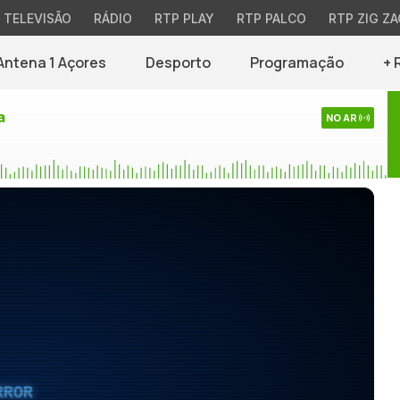
TELEVISÃO
RÁDIO
RTP PLAY
RTP PALCO
RTP ZIG ZA
Antena 1 Açores
Desporto
Programação
+ 
a
NO AR
RROR