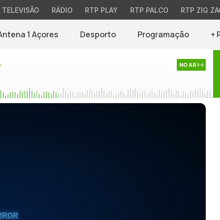
TELEVISÃO
RÁDIO
RTP PLAY
RTP PALCO
RTP ZIG ZA
Antena 1 Açores
Desporto
Programação
+ 
o
NO AR
RROR