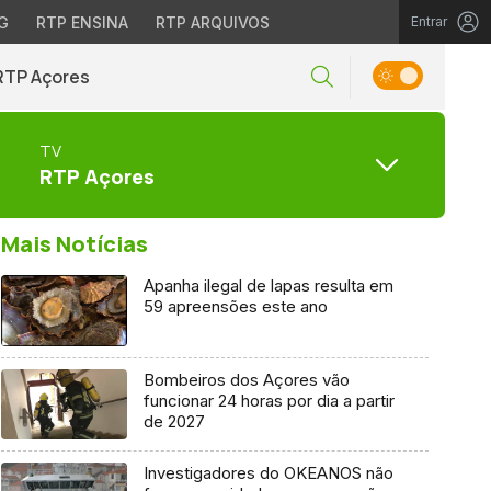
G
RTP ENSINA
RTP ARQUIVOS
Entrar
RTP Açores
TV
RTP Açores
Mais Notícias
Apanha ilegal de lapas resulta em
59 apreensões este ano
Bombeiros dos Açores vão
funcionar 24 horas por dia a partir
de 2027
Investigadores do OKEANOS não