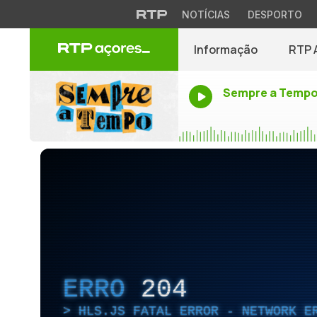
NOTÍCIAS
DESPORTO
Informação
RTP 
Sempre a Temp
ERRO
204
HLS.JS FATAL ERROR - NETWORK E