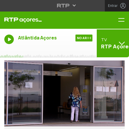
Entrar
Me
Atlântida Açores
NO AR
TV
RTP Açore