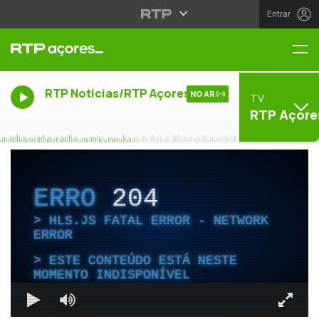
Entrar
Me
RTP Noticias/RTP Açores
NO AR
TV
RTP Açore
ERRO
204
HLS.JS FATAL ERROR - NETWORK
ERROR
ESTE CONTEÚDO ESTÁ NESTE
MOMENTO INDISPONÍVEL