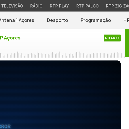
TELEVISÃO
RÁDIO
RTP PLAY
RTP PALCO
RTP ZIG ZA
Antena 1 Açores
Desporto
Programação
+ 
TP Açores
NO AR
RROR