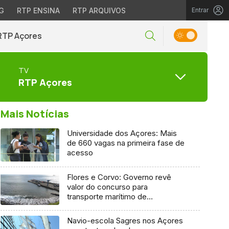
G
RTP ENSINA
RTP ARQUIVOS
Entrar
RTP Açores
TV
RTP Açores
Mais Notícias
Universidade dos Açores: Mais
de 660 vagas na primeira fase de
acesso
Flores e Corvo: Governo revê
valor do concurso para
transporte marítimo de
mercadoria
Navio-escola Sagres nos Açores