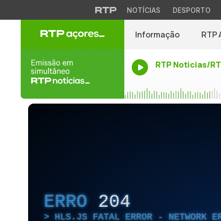
NOTÍCIAS
DESPORTO
Informação
RTP 
RTP Noticias/R
ERRO
204
HLS.JS FATAL ERROR - NETWORK E