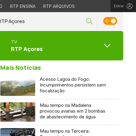
G
RTP ENSINA
RTP ARQUIVOS
Entrar
RTP Açores
TV
RTP Açores
Mais Notícias
Acesso Lagoa do Fogo:
Incumprimentos persistem sem
fiscalização
Mau tempo na Madalena
provocou avarias em 2 bombas
de abastecimento de água
Mau tempo na Terceira: