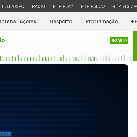
TELEVISÃO
RÁDIO
RTP PLAY
RTP PALCO
RTP ZIG ZA
Antena 1 Açores
Desporto
Programação
+ 
io
NO AR
RROR