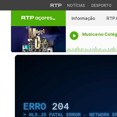
NOTÍCIAS
DESPORTO
Informação
RTP 
Musica no Colég
ERRO
204
HLS.JS FATAL ERROR - NETWORK E