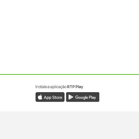
Instale a aplicação
RTP Play