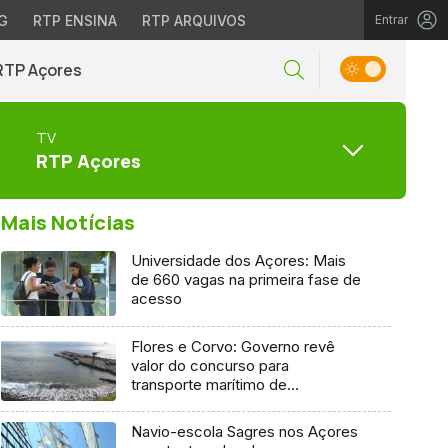
G
RTP ENSINA
RTP ARQUIVOS
Entrar
RTP Açores
TV
RTP Açores
Mais Notícias
Universidade dos Açores: Mais
de 660 vagas na primeira fase de
acesso
Flores e Corvo: Governo revê
valor do concurso para
transporte marítimo de
mercadoria
Navio-escola Sagres nos Açores