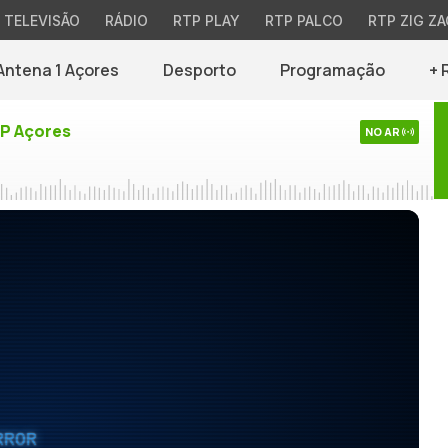
TELEVISÃO
RÁDIO
RTP PLAY
RTP PALCO
RTP ZIG ZA
Antena 1 Açores
Desporto
Programação
+ 
TP Açores
NO AR
RROR