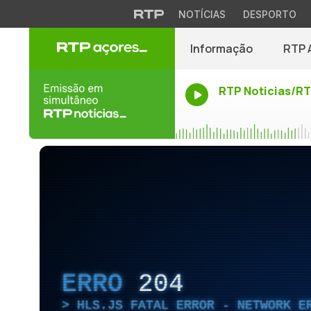
NOTÍCIAS
DESPORTO
Informação
RTP 
RTP Noticias/R
ERRO
204
HLS.JS FATAL ERROR - NETWORK E