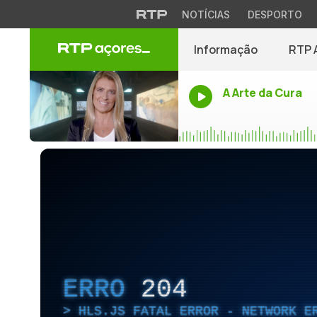
NOTÍCIAS
DESPORTO
Informação
RTP 
A Arte da Cura
ERRO
204
HLS.JS FATAL ERROR - NETWORK E