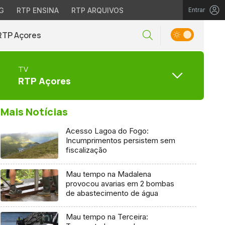
G
RTP ENSINA
RTP ARQUIVOS
Entrar
RTP Açores
TV
RTP Açores
Mais Notícias
Acesso Lagoa do Fogo:
Incumprimentos persistem sem
fiscalização
Mau tempo na Madalena
provocou avarias em 2 bombas
de abastecimento de água
Mau tempo na Terceira: