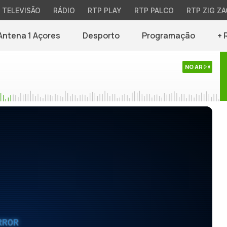
TELEVISÃO
RÁDIO
RTP PLAY
RTP PALCO
RTP ZIG ZA
Antena 1 Açores
Desporto
Programação
+ 
NO AR
RROR