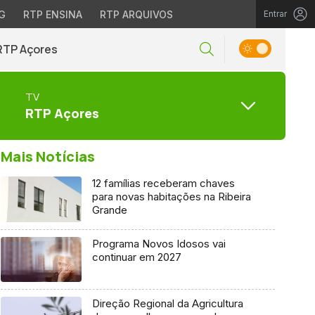
G
RTP ENSINA
RTP ARQUIVOS
Entrar
RTP Açores
TV
RTP Açores
Mais Notícias
12 famílias receberam chaves
para novas habitações na Ribeira
Grande
Programa Novos Idosos vai
continuar em 2027
Direção Regional da Agricultura