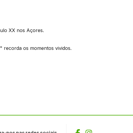
culo XX nos Açores.
o" recorda os momentos vividos.
Facebook
Instagram
ga-nos nas redes sociais