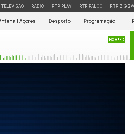
TELEVISÃO
RÁDIO
RTP PLAY
RTP PALCO
RTP ZIG ZA
Antena 1 Açores
Desporto
Programação
+ 
NO AR