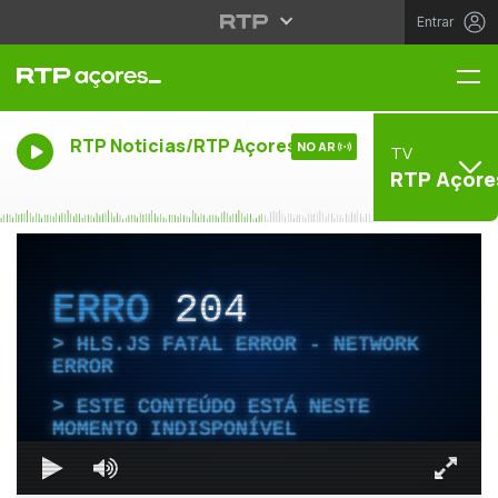
Entrar
Me
RTP Noticias/RTP Açores
NO AR
TV
RTP Açore
ERRO
204
HLS.JS FATAL ERROR - NETWORK
ERROR
ESTE CONTEÚDO ESTÁ NESTE
MOMENTO INDISPONÍVEL