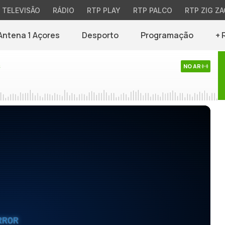
TELEVISÃO
RÁDIO
RTP PLAY
RTP PALCO
RTP ZIG ZA
Antena 1 Açores
Desporto
Programação
+ 
s
NO AR
RROR