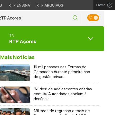
G
RTP ENSINA
RTP ARQUIVOS
Entrar
RTP Açores
TV
RTP Açores
Mais Notícias
19 mil pessoas nas Termas do
Carapacho durante primeiro ano
de gestão privada
‘Nudes’ de adolescentes criadas
com IA: Autoridades apelam à
denúncia
Militares de regresso depois de