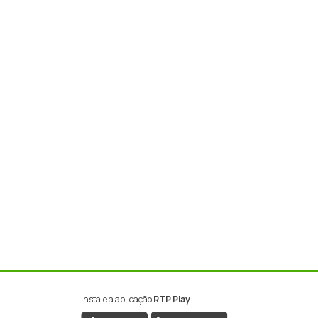
Instale a aplicação
RTP Play