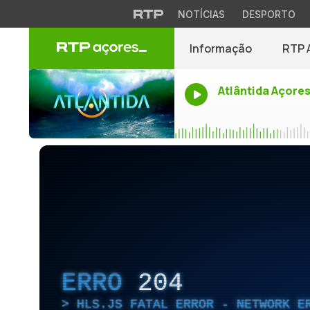
NOTÍCIAS
DESPORTO
Informação
RTP 
Atlântida Açore
ERRO
204
HLS.JS FATAL ERROR - NETWORK E