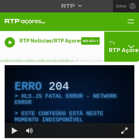
Entrar
Me
RTP Noticias/RTP Açores
NO AR
TV
RTP Açore
ERRO
204
HLS.JS FATAL ERROR - NETWORK
ERROR
ESTE CONTEÚDO ESTÁ NESTE
MOMENTO INDISPONÍVEL