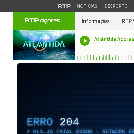
NOTÍCIAS
DESPORTO
Informação
RTP 
Atlântida Açore
ERRO
204
HLS.JS FATAL ERROR - NETWORK E