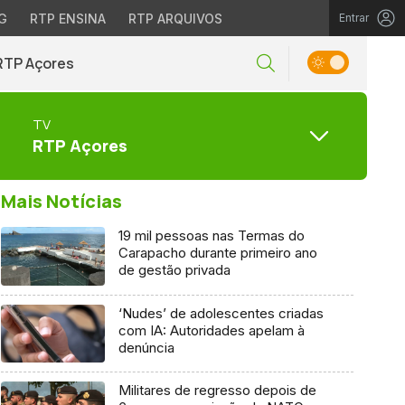
G
RTP ENSINA
RTP ARQUIVOS
Entrar
RTP Açores
TV
RTP Açores
Mais Notícias
19 mil pessoas nas Termas do
Carapacho durante primeiro ano
de gestão privada
‘Nudes’ de adolescentes criadas
com IA: Autoridades apelam à
denúncia
Militares de regresso depois de