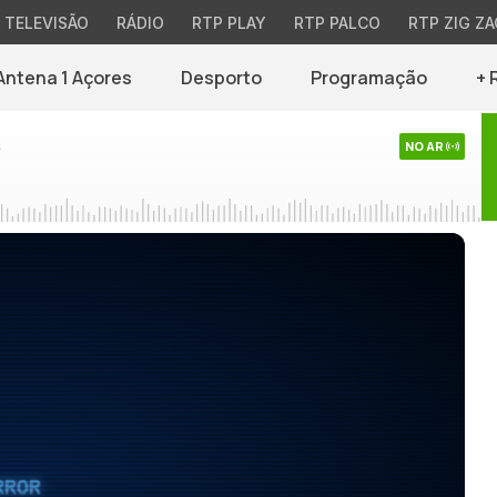
TELEVISÃO
RÁDIO
RTP PLAY
RTP PALCO
RTP ZIG ZA
Antena 1 Açores
Desporto
Programação
+ 
s
NO AR
RROR