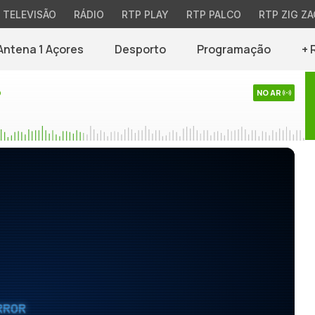
TELEVISÃO
RÁDIO
RTP PLAY
RTP PALCO
RTP ZIG ZA
Antena 1 Açores
Desporto
Programação
+ 
o
NO AR
RROR