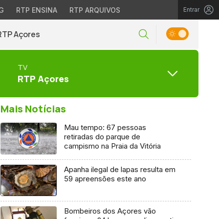
G
RTP ENSINA
RTP ARQUIVOS
Entrar
RTP Açores
TV
RTP Açores
Mais Notícias
Mau tempo: 67 pessoas
retiradas do parque de
campismo na Praia da Vitória
Apanha ilegal de lapas resulta em
59 apreensões este ano
Bombeiros dos Açores vão