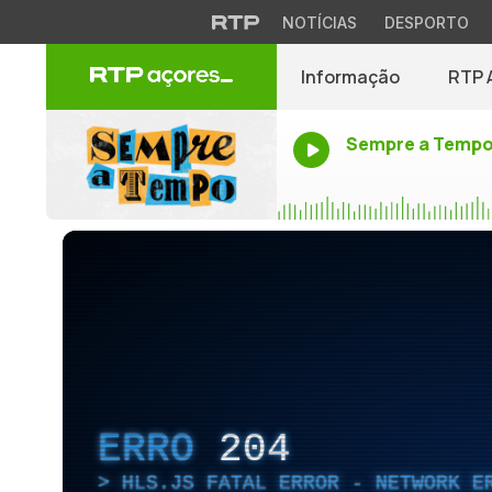
NOTÍCIAS
DESPORTO
Informação
RTP 
Sempre a Temp
ERRO
204
HLS.JS FATAL ERROR - NETWORK E