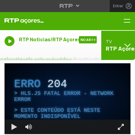
Entrar
Me
RTP Noticias/RTP Açores
NO AR
TV
RTP Açore
ERRO
204
HLS.JS FATAL ERROR - NETWORK
ERROR
ESTE CONTEÚDO ESTÁ NESTE
MOMENTO INDISPONÍVEL