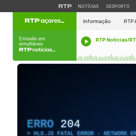
NOTÍCIAS
DESPORTO
Informação
RTP 
RTP Noticias/R
ERRO
204
HLS.JS FATAL ERROR - NETWORK E