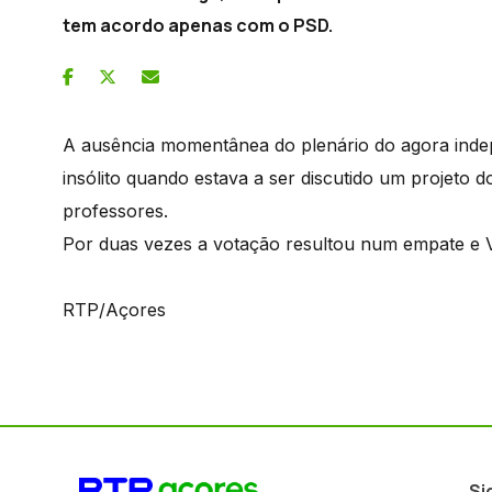
tem acordo apenas com o PSD.
A ausência momentânea do plenário do agora ind
insólito quando estava a ser discutido um projeto 
professores.
Por duas vezes a votação resultou num empate e V
RTP/Açores
Si