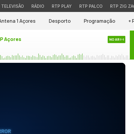
TELEVISÃO
RÁDIO
RTP PLAY
RTP PALCO
RTP ZIG ZA
Antena 1 Açores
Desporto
Programação
+ 
TP Açores
NO AR
RROR