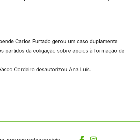
epende Carlos Furtado gerou um caso duplamente
dos partidos da coligação sobre apoios à formação de
asco Cordeiro desautorizou Ana Luís.
Facebook
Instagram
ga-nos nas redes sociais