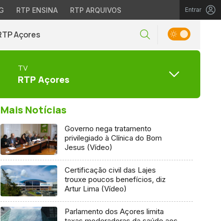
G
RTP ENSINA
RTP ARQUIVOS
Entrar
RTP Açores
TV
RTP Açores
Mais Notícias
Governo nega tratamento
privilegiado à Clínica do Bom
Jesus (Vídeo)
Certificação civil das Lajes
trouxe poucos benefícios, diz
Artur Lima (Vídeo)
Parlamento dos Açores limita
taxas moderadoras da saúde aos