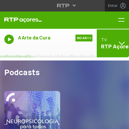
Entrar
Me
A Arte da Cura
NO AR
TV
RTP Açore
Podcasts