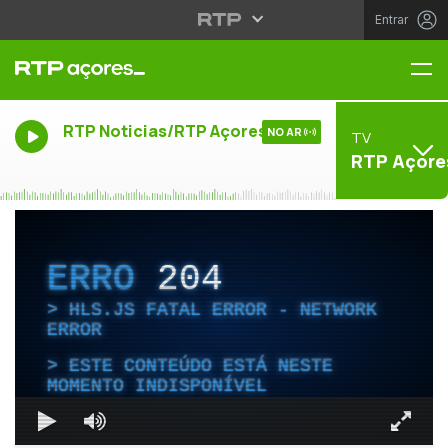
Entrar
Me
RTP Noticias/RTP Açores
NO AR
TV
RTP Açore
ERRO
204
HLS.JS FATAL ERROR - NETWORK
ERROR
ESTE CONTEÚDO ESTÁ NESTE
MOMENTO INDISPONÍVEL