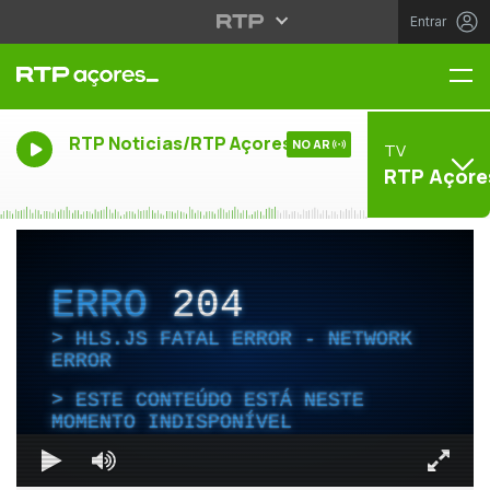
Entrar
Me
RTP Noticias/RTP Açores
NO AR
TV
RTP Açore
ERRO
204
HLS.JS FATAL ERROR - NETWORK
ERROR
ESTE CONTEÚDO ESTÁ NESTE
MOMENTO INDISPONÍVEL