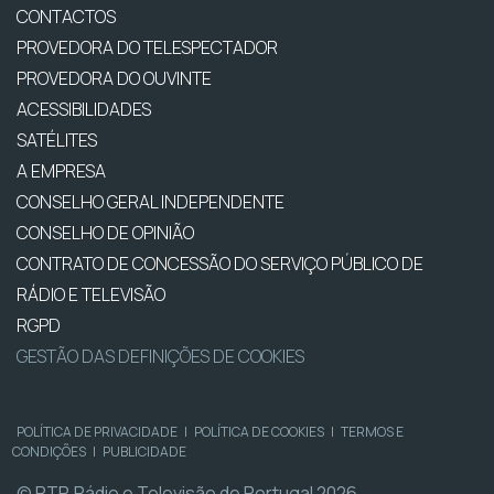
CONTACTOS
PROVEDORA DO TELESPECTADOR
PROVEDORA DO OUVINTE
ACESSIBILIDADES
SATÉLITES
A EMPRESA
CONSELHO GERAL INDEPENDENTE
CONSELHO DE OPINIÃO
CONTRATO DE CONCESSÃO DO SERVIÇO PÚBLICO DE
RÁDIO E TELEVISÃO
RGPD
GESTÃO DAS DEFINIÇÕES DE COOKIES
POLÍTICA DE PRIVACIDADE
|
POLÍTICA DE COOKIES
|
TERMOS E
CONDIÇÕES
|
PUBLICIDADE
© RTP, Rádio e Televisão de Portugal 2026