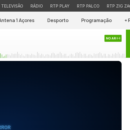
TELEVISÃO
RÁDIO
RTP PLAY
RTP PALCO
RTP ZIG ZA
Antena 1 Açores
Desporto
Programação
+ 
NO AR
RROR