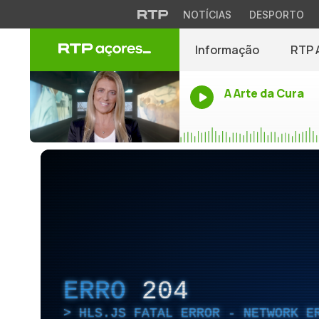
NOTÍCIAS
DESPORTO
Informação
RTP 
A Arte da Cura
ERRO
204
HLS.JS FATAL ERROR - NETWORK E