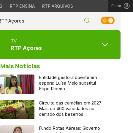
G
RTP ENSINA
RTP ARQUIVOS
Entrar
RTP Açores
TV
RTP Açores
Mais Notícias
Entidade gestora doente em
espera: Luísa Melo substitui
Filipe Ribeiro
Circuito das camélias em 2027:
Mais de 400 variedades no
cerrado dos bezerros
Fundo Rotas Aéreas: Governo