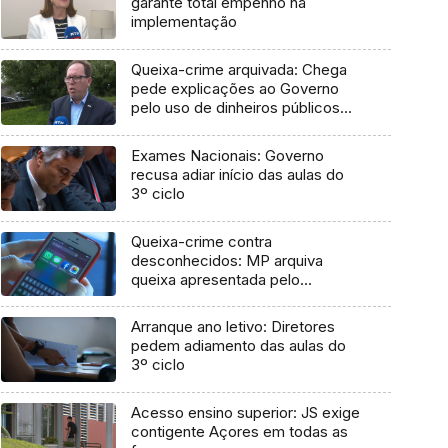
garante total empenho na
implementação
Queixa-crime arquivada: Chega
pede explicações ao Governo
pelo uso de dinheiros públicos
em processo judicial
Exames Nacionais: Governo
recusa adiar início das aulas do
3º ciclo
Queixa-crime contra
desconhecidos: MP arquiva
queixa apresentada pelo
Governo em 2021
Arranque ano letivo: Diretores
pedem adiamento das aulas do
3º ciclo
Acesso ensino superior: JS exige
contigente Açores em todas as