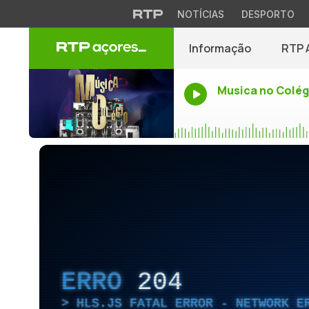
NOTÍCIAS
DESPORTO
Informação
RTP 
Musica no Colég
ERRO
204
HLS.JS FATAL ERROR - NETWORK E