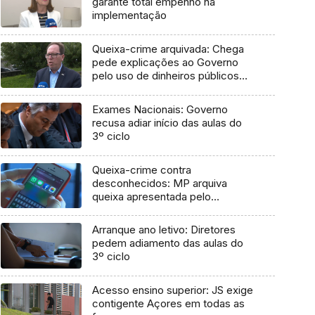
garante total empenho na
implementação
Queixa-crime arquivada: Chega
pede explicações ao Governo
pelo uso de dinheiros públicos
em processo judicial
Exames Nacionais: Governo
recusa adiar início das aulas do
3º ciclo
Queixa-crime contra
desconhecidos: MP arquiva
queixa apresentada pelo
Governo em 2021
Arranque ano letivo: Diretores
pedem adiamento das aulas do
3º ciclo
Acesso ensino superior: JS exige
contigente Açores em todas as