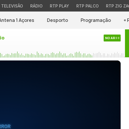
TELEVISÃO
RÁDIO
RTP PLAY
RTP PALCO
RTP ZIG ZA
Antena 1 Açores
Desporto
Programação
+ 
io
NO AR
RROR