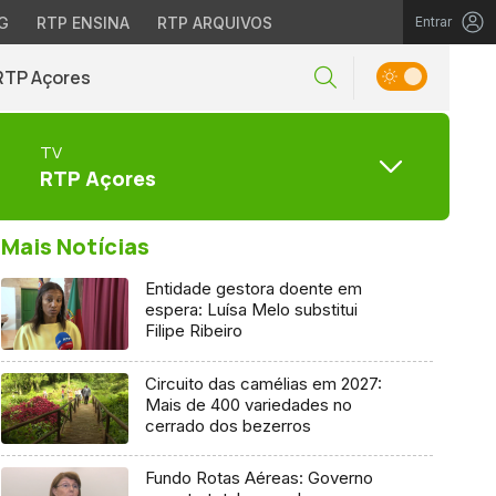
G
RTP ENSINA
RTP ARQUIVOS
Entrar
RTP Açores
TV
RTP Açores
Mais Notícias
Entidade gestora doente em
espera: Luísa Melo substitui
Filipe Ribeiro
Circuito das camélias em 2027:
Mais de 400 variedades no
cerrado dos bezerros
Fundo Rotas Aéreas: Governo