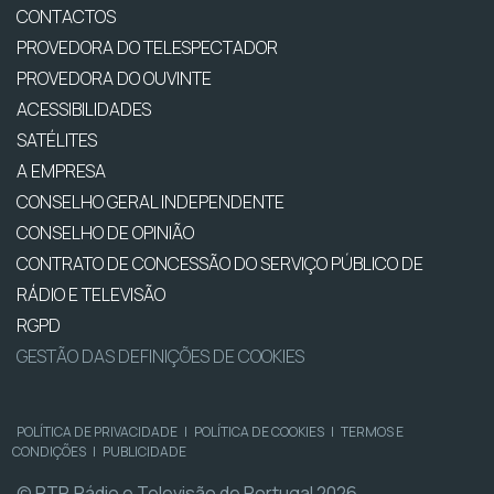
CONTACTOS
PROVEDORA DO TELESPECTADOR
PROVEDORA DO OUVINTE
ACESSIBILIDADES
SATÉLITES
A EMPRESA
CONSELHO GERAL INDEPENDENTE
CONSELHO DE OPINIÃO
CONTRATO DE CONCESSÃO DO SERVIÇO PÚBLICO DE
RÁDIO E TELEVISÃO
RGPD
GESTÃO DAS DEFINIÇÕES DE COOKIES
POLÍTICA DE PRIVACIDADE
|
POLÍTICA DE COOKIES
|
TERMOS E
CONDIÇÕES
|
PUBLICIDADE
© RTP, Rádio e Televisão de Portugal 2026