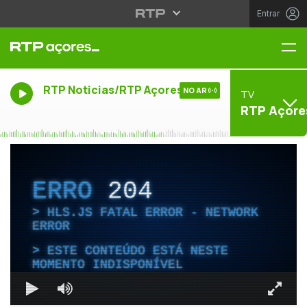
Entrar
Me
RTP Noticias/RTP Açores
NO AR
TV
RTP Açore
ERRO
204
HLS.JS FATAL ERROR - NETWORK
ERROR
ESTE CONTEÚDO ESTÁ NESTE
MOMENTO INDISPONÍVEL