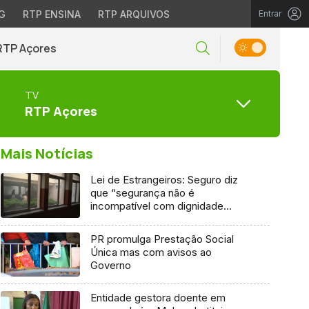
G
RTP ENSINA
RTP ARQUIVOS
Entrar
RTP Açores
TV
RTP Açores
Mais Notícias
Lei de Estrangeiros: Seguro diz
que “segurança não é
incompatível com dignidade
humana”
PR promulga Prestação Social
Única mas com avisos ao
Governo
Entidade gestora doente em