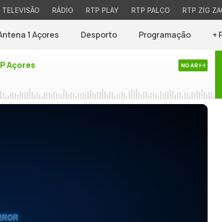
TELEVISÃO
RÁDIO
RTP PLAY
RTP PALCO
RTP ZIG ZA
Antena 1 Açores
Desporto
Programação
+ 
TP Açores
NO AR
RROR