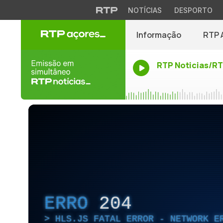
NOTÍCIAS
DESPORTO
Informação
RTP 
RTP Noticias/R
ERRO
204
HLS.JS FATAL ERROR - NETWORK E