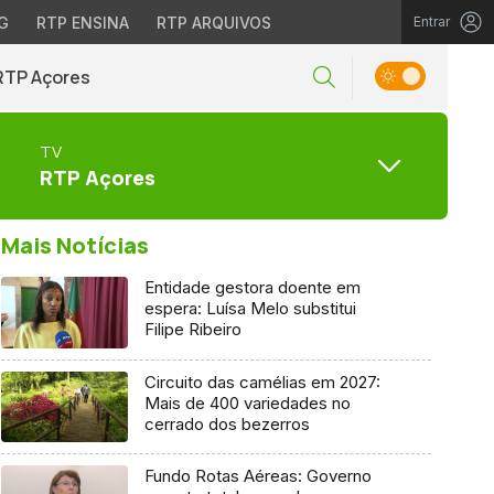
G
RTP ENSINA
RTP ARQUIVOS
Entrar
RTP Açores
TV
RTP Açores
Mais Notícias
Entidade gestora doente em
espera: Luísa Melo substitui
Filipe Ribeiro
Circuito das camélias em 2027:
Mais de 400 variedades no
cerrado dos bezerros
Fundo Rotas Aéreas: Governo