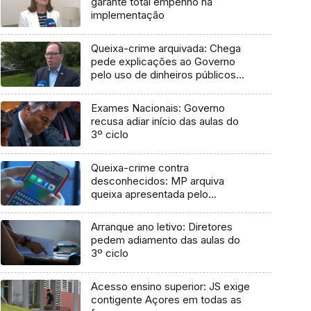
garante total empenho na
implementação
Queixa-crime arquivada: Chega
pede explicações ao Governo
pelo uso de dinheiros públicos
em processo judicial
Exames Nacionais: Governo
recusa adiar início das aulas do
3º ciclo
Queixa-crime contra
desconhecidos: MP arquiva
queixa apresentada pelo
Governo em 2021
Arranque ano letivo: Diretores
pedem adiamento das aulas do
3º ciclo
Acesso ensino superior: JS exige
contigente Açores em todas as