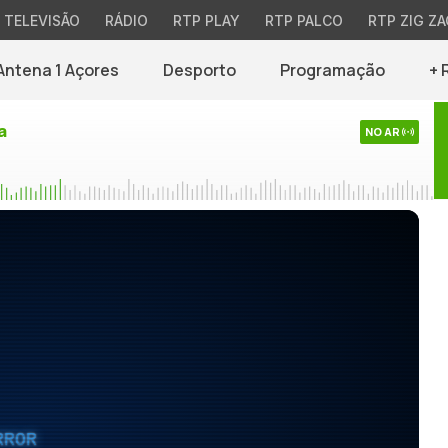
TELEVISÃO
RÁDIO
RTP PLAY
RTP PALCO
RTP ZIG ZA
Antena 1 Açores
Desporto
Programação
+ 
a
NO AR
RROR