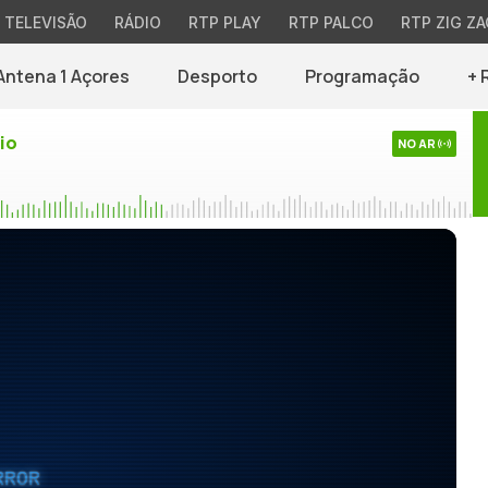
TELEVISÃO
RÁDIO
RTP PLAY
RTP PALCO
RTP ZIG ZA
Antena 1 Açores
Desporto
Programação
+ 
io
NO AR
RROR