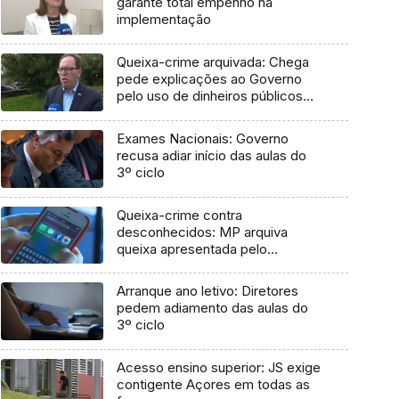
garante total empenho na
implementação
Queixa-crime arquivada: Chega
pede explicações ao Governo
pelo uso de dinheiros públicos
em processo judicial
Exames Nacionais: Governo
recusa adiar início das aulas do
3º ciclo
Queixa-crime contra
desconhecidos: MP arquiva
queixa apresentada pelo
Governo em 2021
Arranque ano letivo: Diretores
pedem adiamento das aulas do
3º ciclo
Acesso ensino superior: JS exige
contigente Açores em todas as