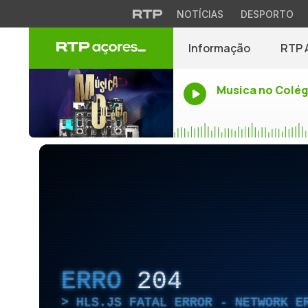
NOTÍCIAS
DESPORTO
Informação
RTP 
Musica no Colég
ERRO
204
HLS.JS FATAL ERROR - NETWORK E