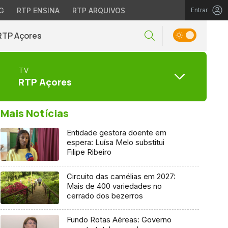
G
RTP ENSINA
RTP ARQUIVOS
Entrar
RTP Açores
TV
RTP Açores
Mais Notícias
Entidade gestora doente em
espera: Luísa Melo substitui
Filipe Ribeiro
Circuito das camélias em 2027:
Mais de 400 variedades no
cerrado dos bezerros
Fundo Rotas Aéreas: Governo