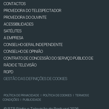
CONTACTOS
PROVEDORA DO TELESPECTADOR
PROVEDORA DO OUVINTE
ACESSIBILIDADES
SATÉLITES
A EMPRESA
CONSELHO GERAL INDEPENDENTE
CONSELHO DE OPINIÃO
CONTRATO DE CONCESSÃO DO SERVIÇO PÚBLICO DE
RÁDIO E TELEVISÃO
RGPD
GESTÃO DAS DEFINIÇÕES DE COOKIES
POLÍTICA DE PRIVACIDADE
|
POLÍTICA DE COOKIES
|
TERMOS E
CONDIÇÕES
|
PUBLICIDADE
© RTP, Rádio e Televisão de Portugal 2026