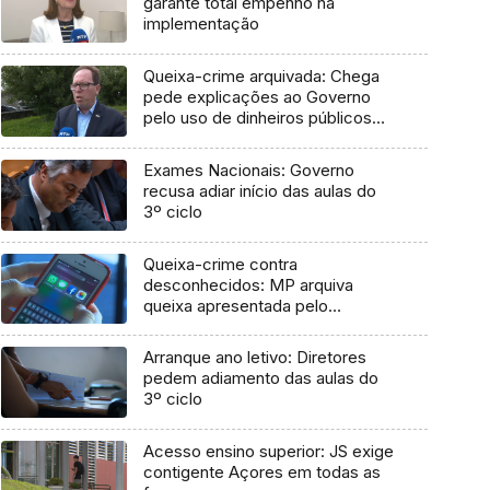
garante total empenho na
implementação
Queixa-crime arquivada: Chega
pede explicações ao Governo
pelo uso de dinheiros públicos
em processo judicial
Exames Nacionais: Governo
recusa adiar início das aulas do
3º ciclo
Queixa-crime contra
desconhecidos: MP arquiva
queixa apresentada pelo
Governo em 2021
Arranque ano letivo: Diretores
pedem adiamento das aulas do
3º ciclo
Acesso ensino superior: JS exige
contigente Açores em todas as