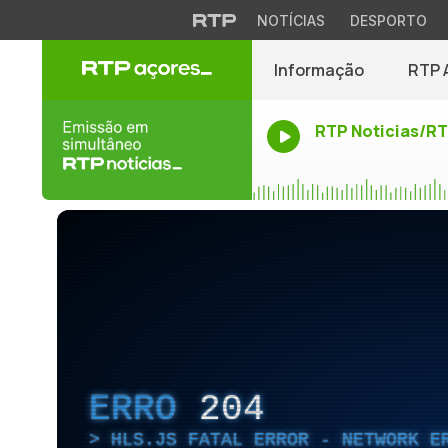
NOTÍCIAS
DESPORTO
Informação
RTP 
RTP Noticias/R
ERRO
204
HLS.JS FATAL ERROR - NETWORK E