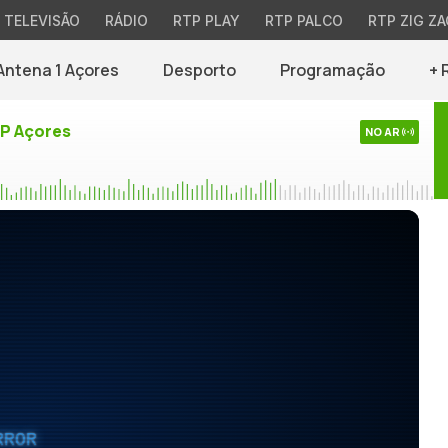
TELEVISÃO
RÁDIO
RTP PLAY
RTP PALCO
RTP ZIG ZA
Antena 1 Açores
Desporto
Programação
+ 
TP Açores
NO AR
RROR