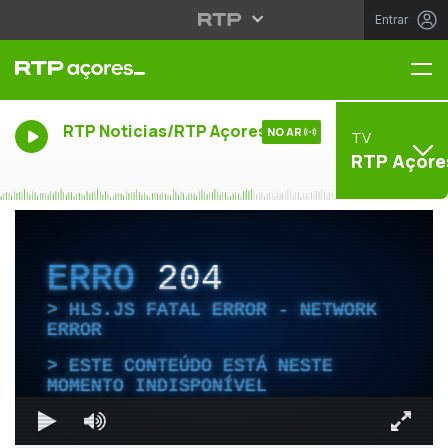
Entrar
Me
RTP Noticias/RTP Açores
NO AR
TV
RTP Açore
ERRO
204
HLS.JS FATAL ERROR - NETWORK
ERROR
ESTE CONTEÚDO ESTÁ NESTE
MOMENTO INDISPONÍVEL