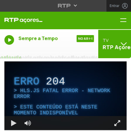
Entrar
Me
Sempre a Tempo
NO AR
TV
RTP Açore
ERRO
204
HLS.JS FATAL ERROR - NETWORK
ERROR
ESTE CONTEÚDO ESTÁ NESTE
MOMENTO INDISPONÍVEL