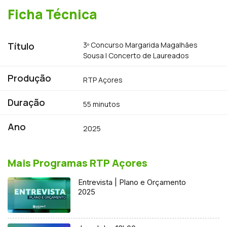
do séc. XX, era também uma grande
Ficha Técnica
devota da padroeira dos músicos. Por
esse motivo, a RTP Açores exibe no dia
de Santa Cecília, o Concerto de
Título
3º Concurso Margarida Magalhães
Laureados gravado a 28 de Junho no
Teatro Micaelense.
Sousa | Concerto de Laureados
Produção
RTP Açores
Duração
55 minutos
Ano
2025
Mais Programas RTP Açores
Entrevista | Plano e Orçamento
2025