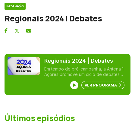
INFORMAÇÃO
Regionais 2024 | Debates
Regionais 2024 | Debates
Em tempo de pré-campanha, a Antena 1
Açores promove um ciclo de debates
com os cabeças de lista de todos os
VER PROGRAMA
círculos eleitorais de ilha, que concorrem
às Eleições Regionais de 4 de fevereiro.
Dez forças políticas disputam os 57
mandatos no parlamento açoriano. Do
Corvo a Santa Maria, todos os
candidatos apresentam as ideias e os
Últimos episódios
projetos que têm para a Região.