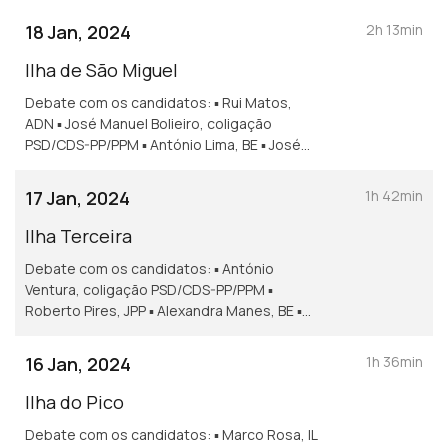
18 Jan, 2024
2h 13min
Ilha de São Miguel
Debate com os candidatos: ▪ Rui Matos,
ADN ▪ José Manuel Bolieiro, coligação
PSD/CDS-PP/PPM ▪ António Lima, BE ▪ José
Pacheco, Chega ▪ Carlos Furtado, JPP ▪ Pedro
Neves, PAN ▪ Vasco Cordeiro, PS ▪ Rui
17 Jan, 2024
1h 42min
Teixeira, CDU ▪ José Azevedo, Livre ▪ Nuno
Barata, IL
Ilha Terceira
Debate com os candidatos: ▪ António
Ventura, coligação PSD/CDS-PP/PPM ▪
Roberto Pires, JPP ▪ Alexandra Manes, BE ▪
Nuno Rolo, Livre ▪ Frederico Ferreira, PAN ▪
Andreia Cardoso, PS ▪ Francisco Lima, Chega
16 Jan, 2024
1h 36min
▪ Pedro Ferreira, IL
Ilha do Pico
Debate com os candidatos: ▪ Marco Rosa, IL