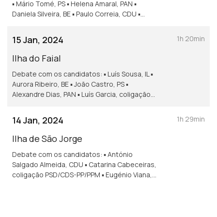
▪ Mário Tomé, PS ▪ Helena Amaral, PAN ▪
Daniela Silveira, BE ▪ Paulo Correia, CDU ▪
José António Soares, coligação PSD/CDS-
PP/PPM ▪ Francisco Dutra, Chega
15 Jan, 2024
1h 20min
Ilha do Faial
Debate com os candidatos: ▪ Luís Sousa, IL ▪
Aurora Ribeiro, BE ▪ João Castro, PS ▪
Alexandre Dias, PAN ▪ Luís Garcia, coligação
PSD/CDS-PP/PPM ▪ Paula Decq Mota, CDU
14 Jan, 2024
1h 29min
Ilha de São Jorge
Debate com os candidatos: ▪ António
Salgado Almeida, CDU ▪ Catarina Cabeceiras,
coligação PSD/CDS-PP/PPM ▪ Eugénio Viana,
BE ▪ Vasco Azevedo, IL ▪ Maria Isabel Teixeira,
PS ▪ Valdemar Furtado, Chega